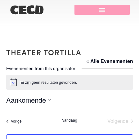
THEATER TORTILLA
« Alle Evenementen
Evenementen from this organisator
Er zijn geen resultaten gevonden.
Bericht
Aankomende
Selecteer
een
datum.
Eve
Vandaag
Volgende
Evenementen
Vorige