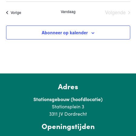
een
datum.
Eve
Vandaag
Volgende
Evenementen
Vorige
Abonneer op kalender
Adres
Stationsgebouw (hoofdlocatie)
Stationsplein 3
3311 JV Dordrecht
Openingstijden