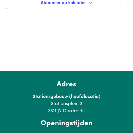
Abonneer op kalender
navig
Adres
Stationsgebouw (hoofdlocatie)
Stationsplein 3
3311 JV Dordrecht
Openingstijden