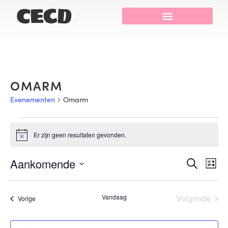
OMARM
Evenementen
Omarm
Er zijn geen resultaten gevonden.
Bericht
Even
Ev
Aankomende
Zoeken
Lijst
Selecteer
we
Zoek
een
datum.
na
Eve
Vandaag
Volgende
en
Evenementen
Vorige
weer