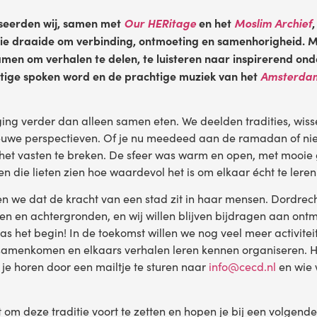
seerden wij, samen met
Our HERitage
en het
Moslim Archief
,
die draaide om verbinding, ontmoeting en samenhorigheid. 
n om verhalen te delen, te luisteren naar inspirerend ond
tige spoken word en de prachtige muziek van het
Amsterdam
ng verder dan alleen samen eten. We deelden tradities, wiss
ieuwe perspectieven. Of je nu meedeed aan de ramadan of nie
t vasten te breken. De sfeer was warm en open, met mooie
 die lieten zien hoe waardevol het is om elkaar écht te lere
n we dat de kracht van een stad zit in haar mensen. Dordrecht
ren en achtergronden, en wij willen blijven bijdragen aan ont
 pas het begin! In de toekomst willen we nog veel meer activite
menkomen en elkaars verhalen leren kennen organiseren. He
je horen door een mailtje te sturen naar
info@cecd.nl
en wie 
 om deze traditie voort te zetten en hopen je bij een volgende 