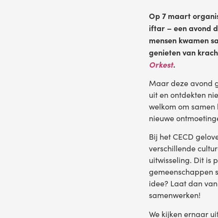
Op 7 maart organi
iftar – een avond 
mensen kwamen same
genieten van krach
Orkest
.
Maar deze avond gi
uit en ontdekten n
welkom om samen he
nieuwe ontmoetingen
Bij het CECD gelove
verschillende cultu
uitwisseling. Dit is
gemeenschappen sa
idee? Laat dan van 
samenwerken!
We kijken ernaar uit