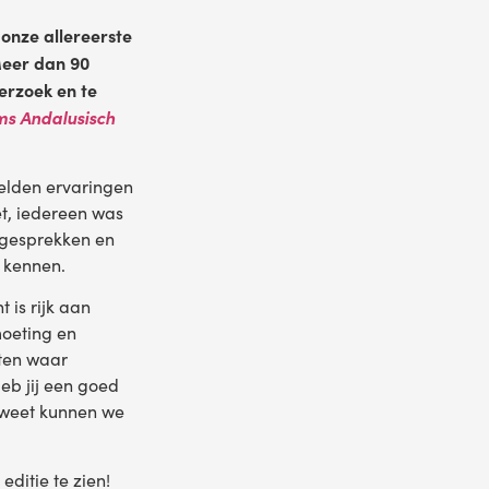
 onze allereerste
Meer dan 90
erzoek en te
s Andalusisch
elden ervaringen
t, iedereen was
 gesprekken en
n kennen.
 is rijk aan
moeting en
iten waar
b jij een goed
weet kunnen we
editie te zien!