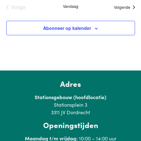
Evenementen
Vorige
Vandaag
Evene
Volgende
Abonneer op kalender
Adres
Stationsgebouw (hoofdlocatie)
Stationsplein 3
3311 JV Dordrecht
Openingstijden
Maandag t/m vrijdag:
10:00 – 14:00 uur