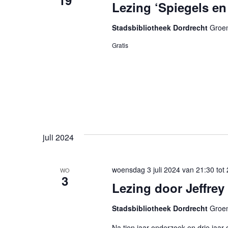
19
Lezing ‘Spiegels en 
Stadsbibliotheek Dordrecht
Groen
Gratis
juli 2024
woensdag 3 juli 2024 van 21:30
tot
WO
3
Lezing door Jeffrey
Stadsbibliotheek Dordrecht
Groen
Na tien jaar onderzoek en drie jaar da