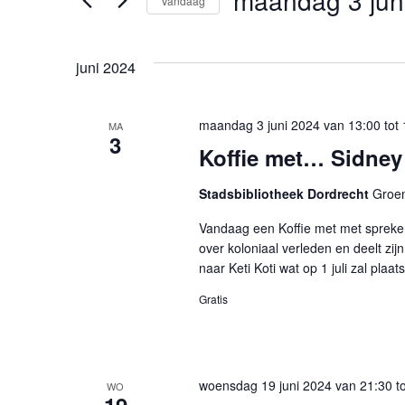
maandag 3 jun
Vandaag
Selecteer
een
datum.
juni 2024
maandag 3 juni 2024 van 13:00
tot
MA
3
Koffie met… Sidney
Stadsbibliotheek Dordrecht
Groen
Vandaag een Koffie met met spreker 
over koloniaal verleden en deelt zijn 
naar Keti Koti wat op 1 juli zal plaat
Gratis
woensdag 19 juni 2024 van 21:30
t
WO