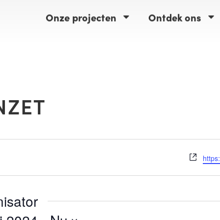
Onze projecten
Ontdek ons
NZET
Webs
https
isator