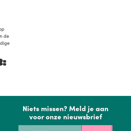
 op
in de
idige
R:
Niets missen? Meld je aan
voor onze nieuwsbrief