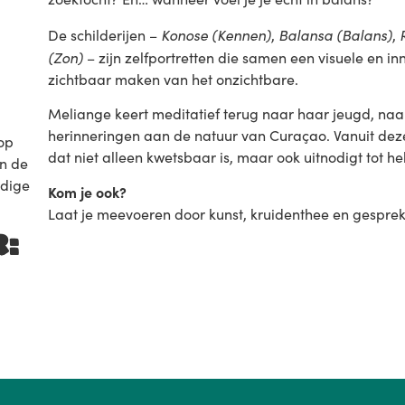
Konose (Kennen)
Balansa (Balans)
De schilderijen –
,
,
(Zon)
– zijn zelfportretten die samen een visuele en in
zichtbaar maken van het onzichtbare.
Meliange keert meditatief terug naar haar jeugd, n
herinneringen aan de natuur van Curaçao. Vanuit deze 
 op
dat niet alleen kwetsbaar is, maar ook uitnodigt tot he
in de
idige
Kom je ook?
Laat je meevoeren door kunst, kruidenthee en gesprek 
R: