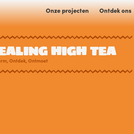
Onze projecten
Ontdek ons
EALING HIGH TEA
rm
,
Ontdek
,
Ontmoet