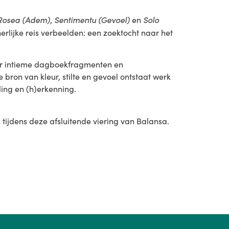
Rosea (Adem)
Sentimentu (Gevoel)
Solo
,
en
nerlijke reis verbeelden: een zoektocht naar het
aar intieme dagboekfragmenten en
bron van kleur, stilte en gevoel ontstaat werk
ling en (h)erkenning.
tijdens deze afsluitende viering van Balansa.