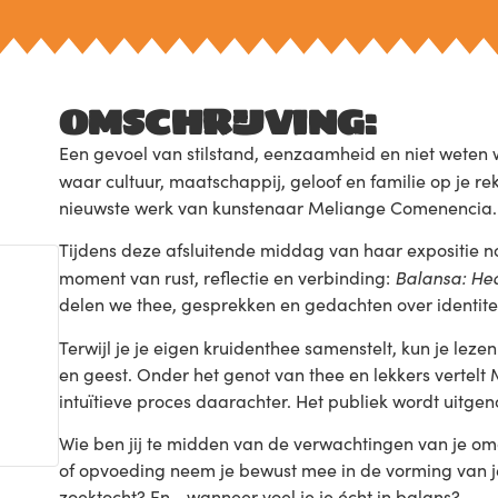
OMSCHRIJVING:
Een gevoel van stilstand, eenzaamheid en niet weten w
waar cultuur, maatschappij, geloof en familie op je r
nieuwste werk van kunstenaar Meliange Comenencia.
Tijdens deze afsluitende middag van haar expositie no
Balansa: Hea
moment van rust, reflectie en verbinding:
delen we thee, gesprekken en gedachten over identiteit
Terwijl je je eigen kruidenthee samenstelt, kun je le
en geest. Onder het genot van thee en lekkers vertelt
intuïtieve proces daarachter. Het publiek wordt uitge
Wie ben jij te midden van de verwachtingen van je omg
of opvoeding neem je bewust mee in de vorming van je 
zoektocht? En… wanneer voel je je écht in balans?